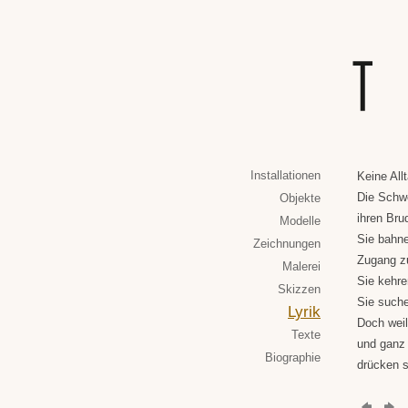
Installationen
Keine Allt
Die Schw
Objekte
ihren Bru
Modelle
Sie bahn
Zeichnungen
Zugang z
Malerei
Sie kehre
Skizzen
Sie suche
Lyrik
Doch weil
Texte
und ganz
Biographie
drücken s